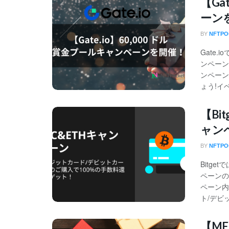
【Ga
ーン
BY
NFTP
Gate
ンペーン
ンペーン
ょう!イ
【Bi
ャン
BY
NFTP
Bitg
ペーンの
ペーン内
ト/デビッ
【M