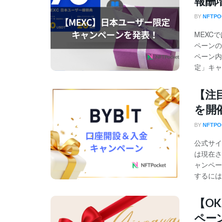
報酬
BY
NFTP
MEXC
ペーンの
ペーン内
定」キャ
【注
を開
BY
NFTP
公式サイ
は現在さ
ャンペー
するには
【OK
ペー