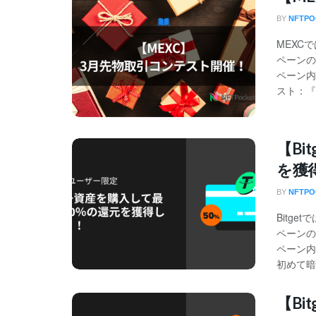
BY
NFTP
MEXC
ペーンの
ペーン内
スト：『
【Bi
を獲
BY
NFTP
Bitg
ペーンの
ペーン内
初めて暗
【Bi