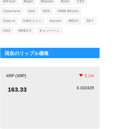
bitFlyer
Bitget
Bitpoint
Bybit
CEX
Coincheck
Defi
DEX
DMM Bitcoin
Gate.io
GMOコイン
Kucoin
MEXC
NFT
OKX
WEB3.0
キャンペーン
現在のリップル価格
XRP (XRP)
0.1%
0.163329
163.33