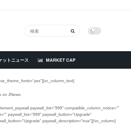
ケットニュース
MARKET CAP
 use_theme_fonts=”yes”][vc_column_text]
ts on JNews.
element_paywall paywall_list=”999″ compatible_column_notice=””
=”” paywall_list=”999″ paywall_button=”Upgrade”
wall_button=”Upgrade” paywall_description=”true”][/vc_column]