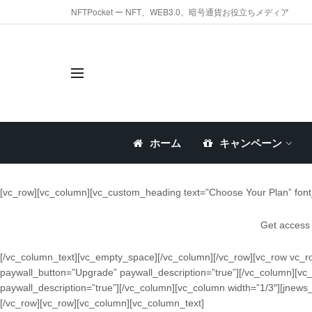
NFTPocket ー NFT、WEB3.0、暗号通貨お役立ちメディア
ホーム
キャンペーン
[vc_row][vc_column][vc_custom_heading text=”Choose Your Plan” font_
Get access 
[/vc_column_text][vc_empty_space][/vc_column][/vc_row][vc_row vc_r
paywall_button=”Upgrade” paywall_description=”true”][/vc_column][vc
paywall_description=”true”][/vc_column][vc_column width=”1/3″][jnew
[/vc_row][vc_row][vc_column][vc_column_text]