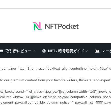
取引所レビュー
NFT / 暗号通貨ガイド
マー
container=”tag:h1|font_size:40px|text_align:center|line_height:48px”
to our premium content from your favorite writers, thinkers, and exper
ow_background=”” el_class=”.jeg_otb”][vc_column width=”1/3″][jnews_
_column width=”1/3″][jnews_element_paywall compatible_column_notice
s_element_paywall compatible_column_notice=”” paywall_list=”999″ pay