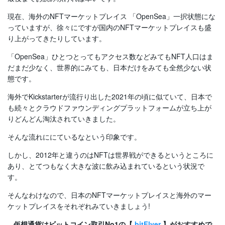
現在、海外のNFTマーケットプレイス 「OpenSea」一択状態にな
っていますが、徐々にですが国内のNFTマーケットプレイスも盛
り上がってきたりしています。
「OpenSea」ひとつとってもアクセス数などみてもNFT人口はま
だまだ少なく、世界的にみても、日本だけをみても全然少ない状
態です。
海外でKickstarterが流行り出した2021年の頃に似ていて、日本で
も続々とクラウドファウンディングプラットフォームが立ち上が
りどんどん淘汰されていきました。
そんな流れににているなという印象です。
しかし、2012年と違うのはNFTは世界戦ができるというところに
あり、とてつもなく大きな波に飲み込まれているという状況で
す。
そんなわけなので、日本のNFTマーケットプレイスと海外のマー
ケットプレイスをそれぞれみていきましょう!
仮想通貨はビットコイン取引No1の【
bitFlyer
】がおすすめで