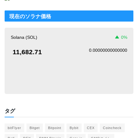
現在のソラナ価格
Solana (SOL)
0%
0.00000000000000
11,682.71
タグ
bitFlyer
Bitget
Bitpoint
Bybit
CEX
Coincheck