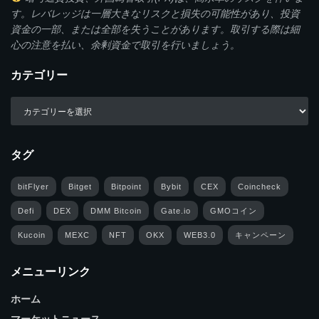
す。レバレッジは一層大きなリスクと損失の可能性があり、投資
資金の一部、または全部を失うことがあります。取引する際は細
心の注意を払い、余剰資金で取引を行いましょう。
カテゴリー
タグ
bitFlyer
Bitget
Bitpoint
Bybit
CEX
Coincheck
Defi
DEX
DMM Bitcoin
Gate.io
GMOコイン
Kucoin
MEXC
NFT
OKX
WEB3.0
キャンペーン
メニューリンク
ホーム