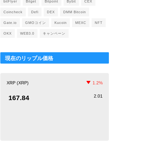
bitFlyer
Bitget
Bitpoint
Bybit
CEX
Coincheck
Defi
DEX
DMM Bitcoin
Gate.io
GMOコイン
Kucoin
MEXC
NFT
OKX
WEB3.0
キャンペーン
現在のリップル価格
XRP (XRP)
1.2%
2.01
167.84