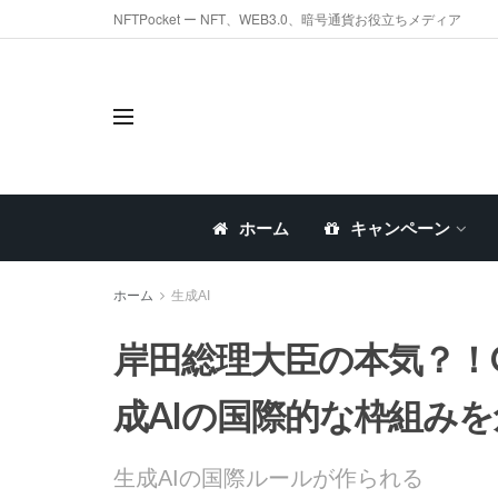
NFTPocket ー NFT、WEB3.0、暗号通貨お役立ちメディア
ホーム
キャンペーン
ホーム
生成AI
岸田総理大臣の本気？！
成AIの国際的な枠組み
生成AIの国際ルールが作られる