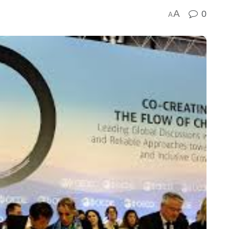
A
0
A